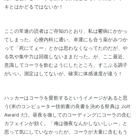
キとはかどるではないか！
ここの常連の読者はご存知のとおり、私は
鬱病
にかかっ
てしまった。
心療内科
に通い、幸運にも合う薬がみつか
って「死にてぇー」とかは思わなくなってたのだが、や
る気や集中力は回復しないままだった。が、ここ最近、
意識してコーラを飲むようにしたところ、すこぶる調子
がいい。測定はしてないが、確実に体感速度が違う！
ハッカーはコーラを愛飲するというイメージがあると思
う(米のコンピューター技術書の良書を決める祭典は Jolt
Award だ)。昼夜を徹してのコーディングにコーラの含む
カフェインが効く。「俺は徹夜なんかしないしぃー」と
思って気にしていなかったが、コーラが大量に含むもう