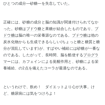
ひとつの成分―砂糖―を失念していた。
正確には、砂糖の成分と脳の知識が関連付けられてなか
った。砂糖は
ブドウ糖
と果糖が結合したものであり、
ブ
ドウ糖
は脳の唯一の栄養源なのである。
ブドウ糖
は他の
炭水化物からも生成できるらしい(ちょっと糖と糖質と糖
分が混乱しています)が、すばやい補給には砂糖が一番な
のである。したがって、長時間、脳を酷使する
プログラ
マ
ーには、カフェインによる覚醒作用と、砂糖による栄
養補給、の2点を備えたコーラが最適なのである。
というわけで、飲め！ ダイエットより心が大事。け
ど、糖尿病には気をつけろよ！